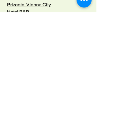
Prizeotel Vienna City
Hotel B&B
Airbnb Möglichkeiten im Umfeld
Telefon
+31 6 19040190
+43 681 203 419 84
E-Mail-Adresse
contact[at]chrisfeldenkrais.com
Social Media