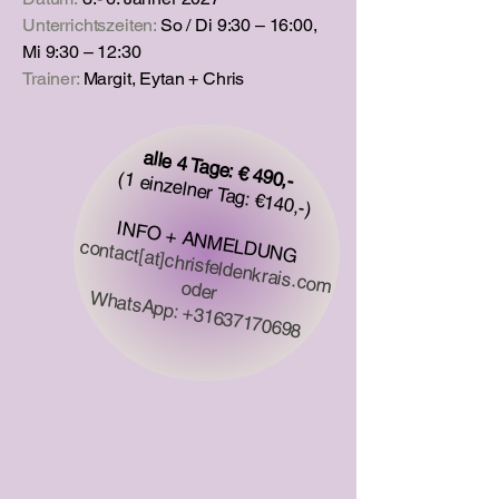
Unterrichtszeiten:
So / Di 9:30 – 16:00,
Mi 9:30 – 12:30
Trainer:
Margit, Eytan + Chris
alle 4 Tage: € 490,-
(1 einzelner Tag: €140,-)
INFO + ANMELDUNG
contact[at]chrisfeldenkrais.com
oder
WhatsApp:
+31637170698