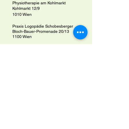
Physiotherapie am Kohlmarkt
Kohlmarkt 12/9
1010 Wien
Praxis Logopädie Schobesberger
Bloch-Bauer-Promenade 20/13
1100 Wien
Privacyverklaring
Verklaring van barrièrebestendigheid
Allgemeine Geschäftsbedingungen
Rugstattungsrichtlinie