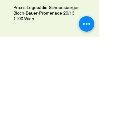
Praxis Logopädie Schobesberger
Bloch-Bauer-Promenade 20/13
1100 Wien
Datenschutzerklärung
Allgemeine Geschäftsbedingungen
© 2025 by Chris Feldenkrais. Powered and